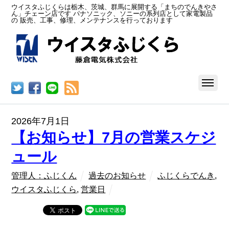
ウイスタふじくらは栃木、茨城、群馬に展開する「まちのでんきやさ
ん」チェーン店です パナソニック、ソニーの系列店として家電製品
の 販売、工事、修理、メンテナンスを行っております
RSS
2026年7月1日
【お知らせ】7月の営業スケジ
ュール
管理人：ふじくん
過去のお知らせ
ふじくらでんき
,
ウイスタふじくら
,
営業日