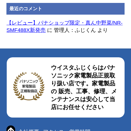
最近のコメント
【レビュー】パナショップ限定・真ん中野菜/NR-
SMF488X新発売
に
管理人：ふじくん
より
ウイスタふじくらはパナ
ソニック家電製品正規取
り扱い店です。家電製品
の 販売、工事、修理、メ
ンテナンスは安心して当
店にお任せください