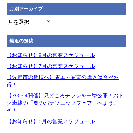
月別アーカイブ
月
別
ア
最近の投稿
ー
カ
【お知らせ】8月の営業スケジュール
イ
【お知らせ】7月の営業スケジュール
ブ
【佐野市の皆様へ】省エネ家電の購入は今がお
得！
【7/3・4開催】見どころチラシを一挙公開！おト
ク満載の「夏のパナソニックフェア」へようこ
そ！
【お知らせ】6月の営業スケジュール