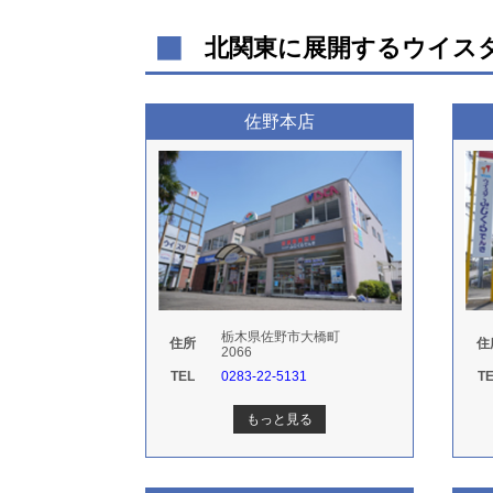
北関東に展開するウイス
佐野本店
栃木県佐野市大橋町
住所
住
2066
TEL
0283-22-5131
T
もっと見る