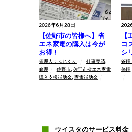
2026年6月28日
202
【佐野市の皆様へ】省
【
エネ家電の購入は今が
コ
お得！
シ
管理人：ふじくん
仕事実績
,
管理
修理
佐野市
,
佐野市省エネ家電
修理
購入支援補助金
,
家電補助金
ウイスタのサービス料金