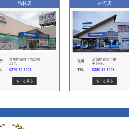
館林店
古河店
群馬県館林市諏訪町
茨城県古河市東
所
住所
1375
4-19-20
EL
0276-72-3951
TEL
0280-32-3998
もっと見る
もっと見る