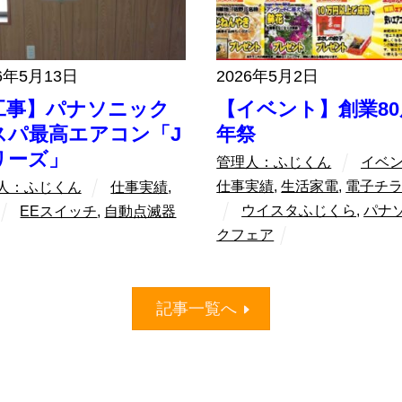
6年5月13日
2026年5月2日
工事】パナソニック
【イベント】創業80
スパ最高エアコン「J
年祭
リーズ」
管理人：ふじくん
イベ
仕事実績
,
生活家電
,
電子チ
人：ふじくん
仕事実績
,
ウイスタふじくら
,
パナ
EEスイッチ
,
自動点滅器
クフェア
記事一覧へ