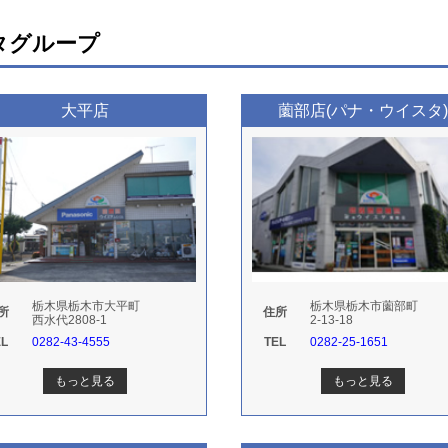
タグループ
大平店
薗部店(パナ・ウイスタ
栃木県栃木市大平町
栃木県栃木市薗部町
所
住所
西水代2808-1
2-13-18
EL
0282-43-4555
TEL
0282-25-1651
もっと見る
もっと見る