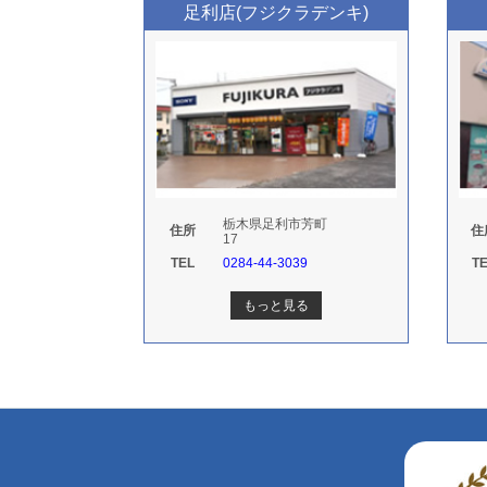
足利店(フジクラデンキ)
栃木県足利市芳町
住所
住
17
TEL
0284-44-3039
T
もっと見る