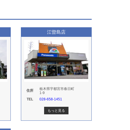
)
江曽島店
栃木県宇都宮市春日町
住所
1-9
TEL
028-658-1451
もっと見る