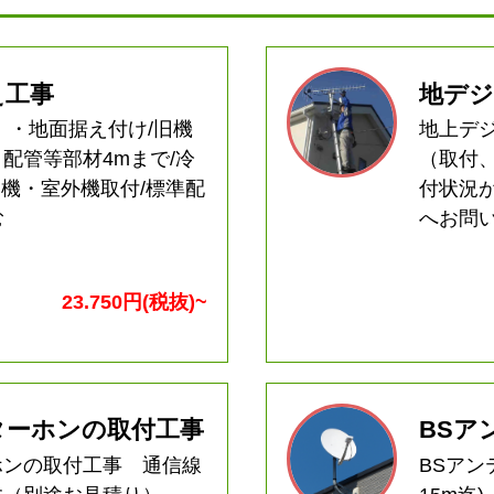
え工事
地デジ
）・地面据え付け/旧機
地上デ
配管等部材4mまで/冷
（取付
室内機・室外機取付/標準配
付状況
含む
へお問
23.750円(税抜)~
ターホンの取付工事
BSア
ホンの取付工事 通信線
BSアン