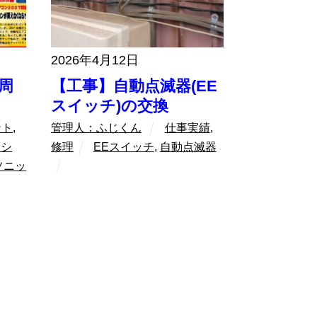
2026年4月12日
周
【工事】自動点滅器(EE
スイッチ)の交換
ント
,
管理人：ふじくん
仕事実績
,
ラシ
修理
EEスイッチ
,
自動点滅器
ソニッ