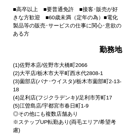
■高卒以上 ■要普通免許 ■接客･販売が好
きな方歓迎 ■60歳未満（定年の為）■電化
製品等の販売･サービスの仕事に関心･意欲の
ある方
勤務地
(1)佐野本店/佐野市大橋町2066
(2)大平店/栃木市大平町西水代2808-1
(3)薗部店(パナ･ウイスタ)/栃木市薗部町2-13-
18
(4)足利店(フジクラデンキ)/足利市芳町17
(5)江曽島店/宇都宮市春日町1-9
◎その他にも複数店舗あり
※ステップUP転勤あり(両毛エリア/希望考
慮)