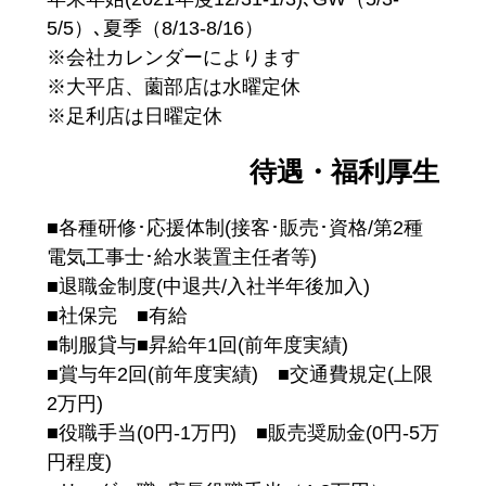
5/5）､夏季（8/13-8/16）
※会社カレンダーによります
※大平店、薗部店は水曜定休
※足利店は日曜定休
待遇・福利厚生
■各種研修･応援体制(接客･販売･資格/第2種
電気工事士･給水装置主任者等)
■退職金制度(中退共/入社半年後加入)
■社保完 ■有給
■制服貸与■昇給年1回(前年度実績)
■賞与年2回(前年度実績) ■交通費規定(上限
2万円)
■役職手当(0円-1万円) ■販売奨励金(0円-5万
円程度)