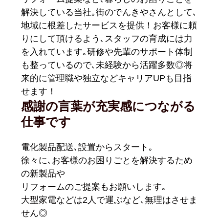
解決している当社｡街のでんきやさんとして､
地域に根差したサービスを提供！お客様に頼
りにして頂けるよう､スタッフの育成には力
を入れています｡研修や先輩のサポート体制
も整っているので､未経験から活躍多数◎将
来的に管理職や独立などキャリアUPも目指
せます！
感謝の言葉が充実感につながる
仕事です
電化製品配送､設置からスタート｡
徐々に､お客様のお困りごとを解決するため
の新製品や
リフォームのご提案もお願いします｡
大型家電などは2人で運ぶなど､無理はさせま
せん◎