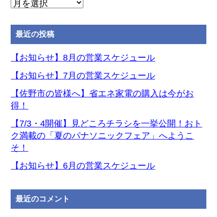
月
別
ア
最近の投稿
ー
カ
【お知らせ】8月の営業スケジュール
イ
【お知らせ】7月の営業スケジュール
ブ
【佐野市の皆様へ】省エネ家電の購入は今がお
得！
【7/3・4開催】見どころチラシを一挙公開！おト
ク満載の「夏のパナソニックフェア」へようこ
そ！
【お知らせ】6月の営業スケジュール
最近のコメント