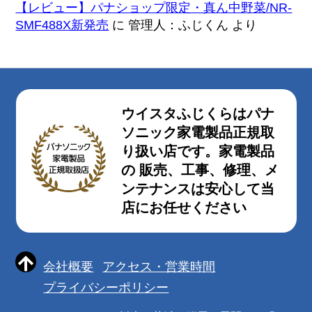
【レビュー】パナショップ限定・真ん中野菜/NR-
SMF488X新発売
に
管理人：ふじくん
より
ウイスタふじくらはパナ
ソニック家電製品正規取
り扱い店です。家電製品
の 販売、工事、修理、メ
ンテナンスは安心して当
店にお任せください
会社概要
アクセス・営業時間
プライバシーポリシー