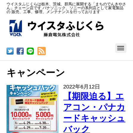
ウイスタふじくらは栃木、茨城、群馬に展開する「まちのでんきやさ
ん」チェーン店です パナソニック、ソニーの系列店として家電製品
の 販売、工事、修理、メンテナンスを行っております
RSS
キャンペーン
2022年6月12日
【期限迫る】エ
アコン・パナカ
ードキャッシュ
バック