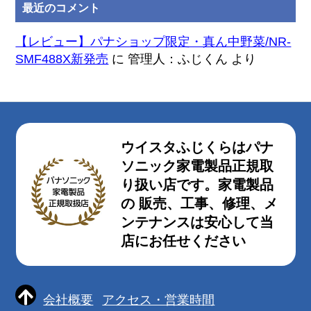
最近のコメント
【レビュー】パナショップ限定・真ん中野菜/NR-
SMF488X新発売
に
管理人：ふじくん
より
ウイスタふじくらはパナ
ソニック家電製品正規取
り扱い店です。家電製品
の 販売、工事、修理、メ
ンテナンスは安心して当
店にお任せください
会社概要
アクセス・営業時間