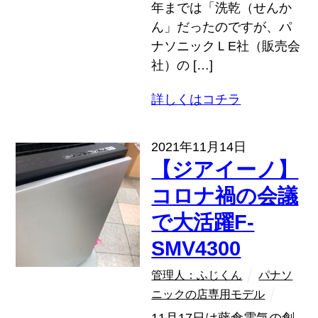
年までは「洗乾（せんか
ん」だったのですが、パ
ナソニックＬE社（販売会
社）の […]
詳しくはコチラ
2021年11月14日
【ジアイーノ】
コロナ禍の会議
で大活躍F-
SMV4300
管理人：ふじくん
パナソ
ニックの店専用モデル
11月17日は藤倉電気の創