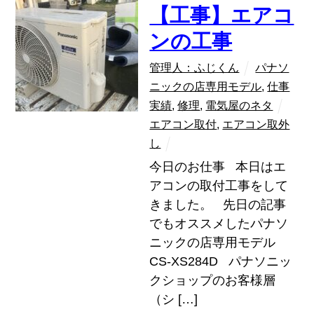
【工事】エアコ
ンの工事
管理人：ふじくん
パナソ
ニックの店専用モデル
,
仕事
実績
,
修理
,
電気屋のネタ
エアコン取付
,
エアコン取外
し
今日のお仕事 本日はエ
アコンの取付工事をして
きました。 先日の記事
でもオススメしたパナソ
ニックの店専用モデル
CS-XS284D パナソニッ
クショップのお客様層
（シ […]