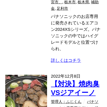
宮市、
,
栃木市
,
栃木県
,
補助
金
,
足利市
パナソニックのお店専用
に発売されているエアコ
ン2024XSシリーズ。パナ
ソニックの中ではハイグ
レードモデルと位置づけ
られ、
詳しくはコチラ
2022年12月8日
【対決】焼肉臭
VSジアイーノ
管理人：ふじくん
パナソ