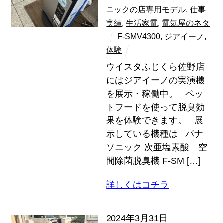
ニックの店専用モデル
,
仕事
実績
,
生活家電
,
電気屋のネタ
F-SMV4300
,
ジアイーノ
,
体験
ウイスタふじくら佐野店
にはジアイーノの実演機
を展示・稼働中。 ペッ
トフードを使って脱臭効
果を体験できます。 展
示している機種は パナ
ソニック 次亜塩素酸 空
間除菌脱臭機 F-SM […]
詳しくはコチラ
2024年3月31日