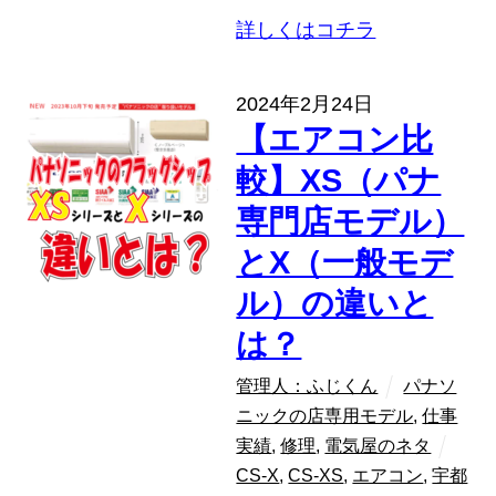
詳しくはコチラ
2024年2月24日
【エアコン比
較】XS（パナ
専門店モデル）
とX（一般モデ
ル）の違いと
は？
管理人：ふじくん
パナソ
ニックの店専用モデル
,
仕事
実績
,
修理
,
電気屋のネタ
CS-X
,
CS-XS
,
エアコン
,
宇都