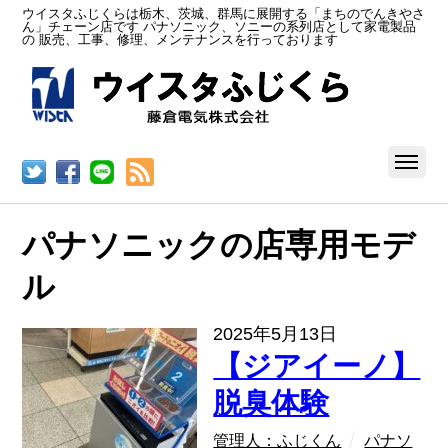
ウイスタふじくらは栃木、茨城、群馬に展開する「まちのでんきやさ
ん」チェーン店です パナソニック、ソニーの系列店として家電製品
の 販売、工事、修理、メンテナンスを行っております
RSS
パナソニックの店専用モデ
ル
2025年5月13日
【ジアイーノ】
脱臭体験
管理人：ふじくん
パナソ