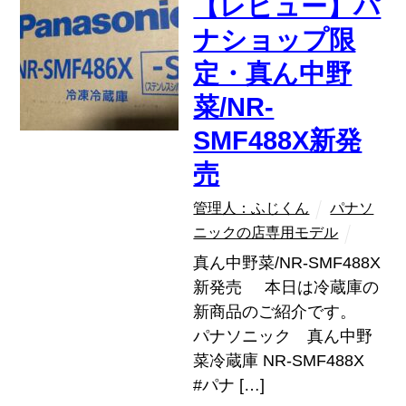
【レビュー】パ
ナショップ限
定・真ん中野
菜/NR-
SMF488X新発
売
管理人：ふじくん
パナソ
ニックの店専用モデル
真ん中野菜/NR-SMF488X
新発売 本日は冷蔵庫の
新商品のご紹介です。
パナソニック 真ん中野
菜冷蔵庫 NR-SMF488X
#パナ […]