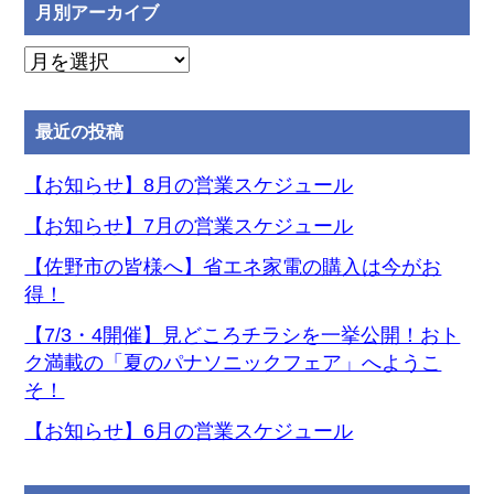
月別アーカイブ
月
別
ア
最近の投稿
ー
カ
【お知らせ】8月の営業スケジュール
イ
【お知らせ】7月の営業スケジュール
ブ
【佐野市の皆様へ】省エネ家電の購入は今がお
得！
【7/3・4開催】見どころチラシを一挙公開！おト
ク満載の「夏のパナソニックフェア」へようこ
そ！
【お知らせ】6月の営業スケジュール