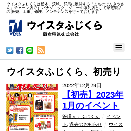
ウイスタふじくらは栃木、茨城、群馬に展開する「まちのでんきやさ
ん」チェーン店です パナソニック、ソニーの系列店として家電製品
の 販売、工事、修理、メンテナンスを行っております
RSS
ウイスタふじくら、初売り
2022年12月29日
【初売】2023年
1月のイベント
管理人：ふじくん
イベン
ト
,
過去のお知らせ
ウイス