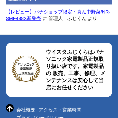
【レビュー】パナショップ限定・真ん中野菜/NR-
SMF488X新発売
に
管理人：ふじくん
より
ウイスタふじくらはパナ
ソニック家電製品正規取
り扱い店です。家電製品
の 販売、工事、修理、メ
ンテナンスは安心して当
店にお任せください
会社概要
アクセス・営業時間
プライバシーポリシー