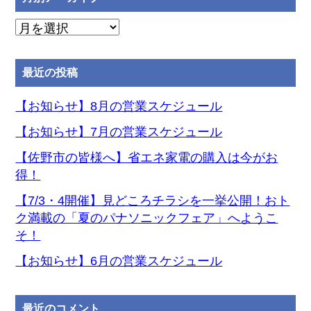
月
別
ア
最近の投稿
ー
カ
【お知らせ】8月の営業スケジュール
イ
【お知らせ】7月の営業スケジュール
ブ
【佐野市の皆様へ】省エネ家電の購入は今がお
得！
【7/3・4開催】見どころチラシを一挙公開！おト
ク満載の「夏のパナソニックフェア」へようこ
そ！
【お知らせ】6月の営業スケジュール
最近のコメント