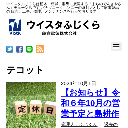
ウイスタふじくらは栃木、茨城、群馬に展開する「まちのでんきやさ
ん」チェーン店です パナソニック、ソニーの系列店として家電製品
の 販売、工事、修理、メンテナンスを行っております
RSS
テコット
2024年10月1日
【お知らせ】令
和６年10月の営
業予定と島耕作
管理人：ふじくん
過去の