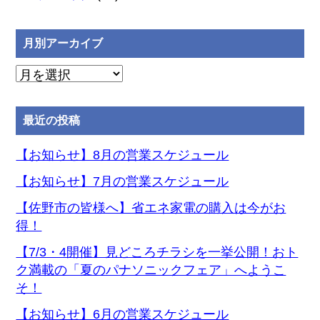
月別アーカイブ
月
別
ア
最近の投稿
ー
カ
【お知らせ】8月の営業スケジュール
イ
【お知らせ】7月の営業スケジュール
ブ
【佐野市の皆様へ】省エネ家電の購入は今がお
得！
【7/3・4開催】見どころチラシを一挙公開！おト
ク満載の「夏のパナソニックフェア」へようこ
そ！
【お知らせ】6月の営業スケジュール