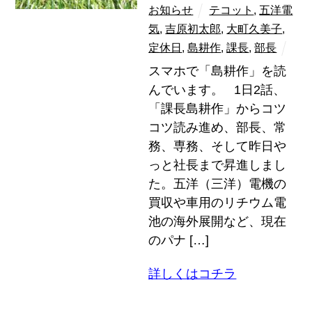
お知らせ
テコット
,
五洋電
気
,
吉原初太郎
,
大町久美子
,
定休日
,
島耕作
,
課長
,
部長
スマホで「島耕作」を読
んでいます。 1日2話、
「課長島耕作」からコツ
コツ読み進め、部長、常
務、専務、そして昨日や
っと社長まで昇進しまし
た。五洋（三洋）電機の
買収や車用のリチウム電
池の海外展開など、現在
のパナ […]
詳しくはコチラ