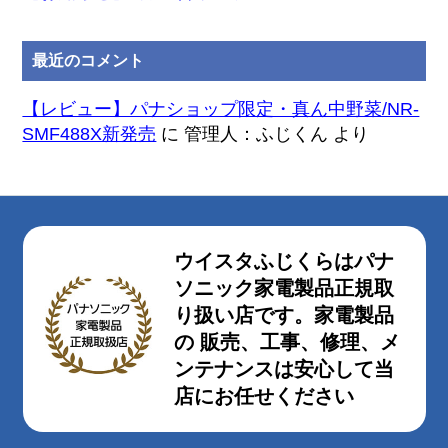
最近のコメント
【レビュー】パナショップ限定・真ん中野菜/NR-
SMF488X新発売
に
管理人：ふじくん
より
ウイスタふじくらはパナ
ソニック家電製品正規取
り扱い店です。家電製品
の 販売、工事、修理、メ
ンテナンスは安心して当
店にお任せください