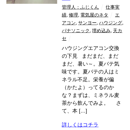
管理人：ふじくん
仕事実
績
,
修理
,
電気屋のネタ
エ
アコン
,
サンヨー
,
ハウジング
,
パナソニック
,
埋め込み
,
天カ
セ
ハウジングエアコン交換
の下見 まだまだ、まだ
まだ、暑い～。夏バテ気
味です。夏バテの人はミ
ネラル不足。栄養が偏
（かたよ）ってるのか
な？まずは、ミネラル麦
茶から飲んでみよ。 さ
て、本 […]
詳しくはコチラ