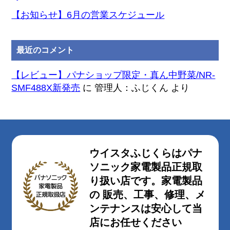
【お知らせ】6月の営業スケジュール
最近のコメント
【レビュー】パナショップ限定・真ん中野菜/NR-
SMF488X新発売
に
管理人：ふじくん
より
ウイスタふじくらはパナ
ソニック家電製品正規取
り扱い店です。家電製品
の 販売、工事、修理、メ
ンテナンスは安心して当
店にお任せください