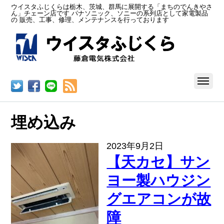
ウイスタふじくらは栃木、茨城、群馬に展開する「まちのでんきやさ
ん」チェーン店です パナソニック、ソニーの系列店として家電製品
の 販売、工事、修理、メンテナンスを行っております
RSS
埋め込み
2023年9月2日
【天カセ】サン
ヨー製ハウジン
グエアコンが故
障