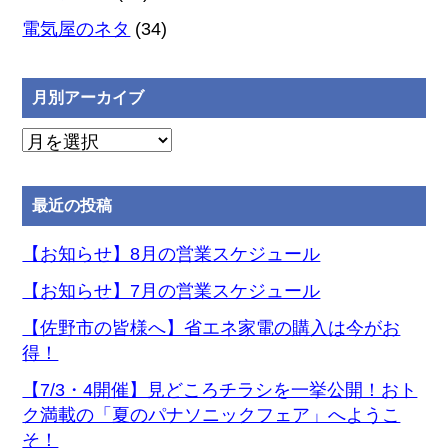
電気屋のネタ
(34)
月別アーカイブ
月
別
ア
最近の投稿
ー
カ
【お知らせ】8月の営業スケジュール
イ
【お知らせ】7月の営業スケジュール
ブ
【佐野市の皆様へ】省エネ家電の購入は今がお
得！
【7/3・4開催】見どころチラシを一挙公開！おト
ク満載の「夏のパナソニックフェア」へようこ
そ！