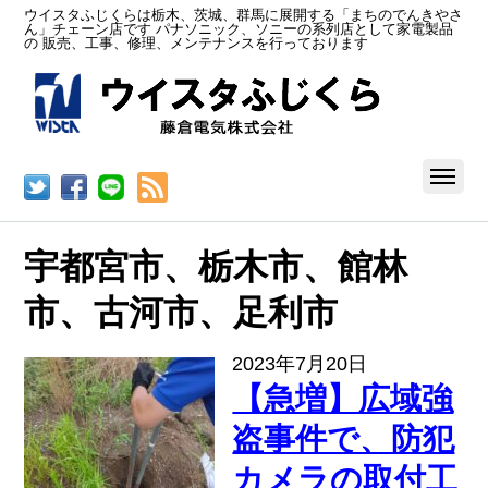
ウイスタふじくらは栃木、茨城、群馬に展開する「まちのでんきやさ
ん」チェーン店です パナソニック、ソニーの系列店として家電製品
の 販売、工事、修理、メンテナンスを行っております
RSS
宇都宮市、栃木市、館林
市、古河市、足利市
2023年7月20日
【急増】広域強
盗事件で、防犯
カメラの取付工