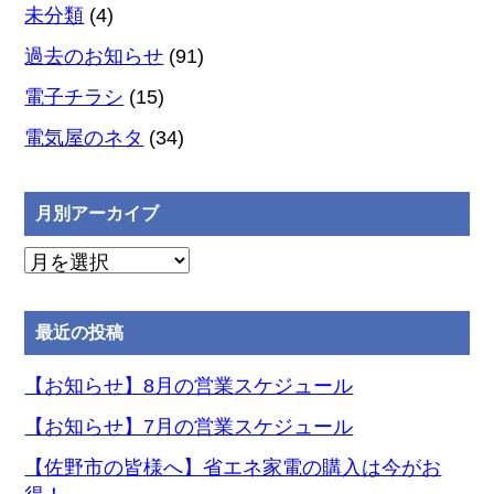
未分類
(4)
過去のお知らせ
(91)
電子チラシ
(15)
電気屋のネタ
(34)
月別アーカイブ
月
別
ア
最近の投稿
ー
カ
【お知らせ】8月の営業スケジュール
イ
【お知らせ】7月の営業スケジュール
ブ
【佐野市の皆様へ】省エネ家電の購入は今がお