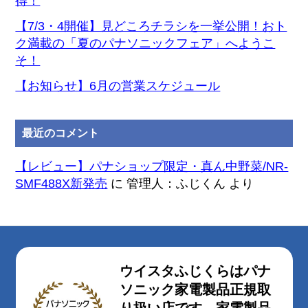
得！
【7/3・4開催】見どころチラシを一挙公開！おト
ク満載の「夏のパナソニックフェア」へようこ
そ！
【お知らせ】6月の営業スケジュール
最近のコメント
【レビュー】パナショップ限定・真ん中野菜/NR-
SMF488X新発売
に
管理人：ふじくん
より
ウイスタふじくらはパナ
ソニック家電製品正規取