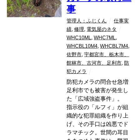
事
管理人：ふじくん
仕事実
績
,
修理
,
電気屋のネタ
WHC10ML
,
WHC7ML
,
WHCBL10M4
,
WHCBL7M4
,
佐野市
,
宇都宮市、栃木市、
館林市、古河市、足利市
,
防
犯カメラ
防犯カメラの問合せ急増
足利市でも被害が発生し
た「広域強盗事件」。
指示役の「ルフィ」が組
織的な犯罪組織を作り上
げ、その手口は凶悪でド
ラマチック。世間の耳目