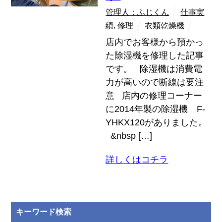
管理人：ふじくん
仕事実
績
,
修理
衣類乾燥機
店内でお客様から預かっ
た除湿機を修理した記事
です。 除湿機は消費電
力が高いので断線は要注
意 店内の修理コーナー
に2014年製の除湿機 F-
YHKX120がありました。
&nbsp […]
詳しくはコチラ
キーワード検索