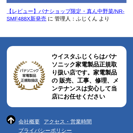
【レビュー】パナショップ限定・真ん中野菜/NR-
SMF488X新発売
に
管理人：ふじくん
より
ウイスタふじくらはパナ
ソニック家電製品正規取
り扱い店です。家電製品
の 販売、工事、修理、メ
ンテナンスは安心して当
店にお任せください
会社概要
アクセス・営業時間
プライバシーポリシー