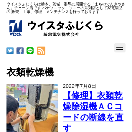
ウイスタふじくらは栃木、茨城、群馬に展開する「まちのでんきやさ
ん」チェーン店です パナソニック、ソニーの系列店として家電製品
の 販売、工事、修理、メンテナンスを行っております
RSS
衣類乾燥機
2022年7月8日
【修理】衣類乾
燥除湿機ＡＣコ
ードの断線を直
す