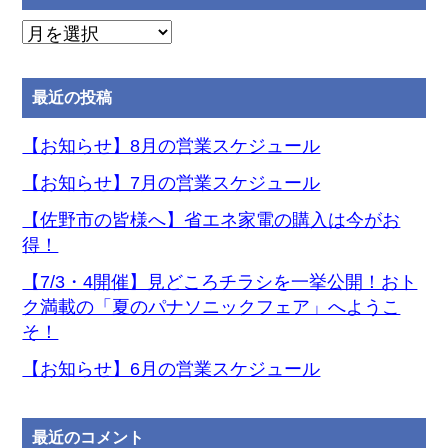
月
別
ア
最近の投稿
ー
カ
【お知らせ】8月の営業スケジュール
イ
【お知らせ】7月の営業スケジュール
ブ
【佐野市の皆様へ】省エネ家電の購入は今がお
得！
【7/3・4開催】見どころチラシを一挙公開！おト
ク満載の「夏のパナソニックフェア」へようこ
そ！
【お知らせ】6月の営業スケジュール
最近のコメント