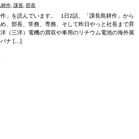
島耕作
,
課長
,
部長
作」を読んでいます。 1日2話、「課長島耕作」から
進め、部長、常務、専務、そして昨日やっと社長まで昇
五洋（三洋）電機の買収や車用のリチウム電池の海外展
ナ […]
ラ