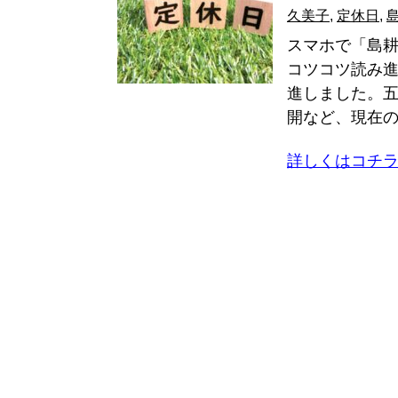
久美子
,
定休日
,
スマホで「島耕
コツコツ読み
進しました。
開など、現在のパ
詳しくはコチ