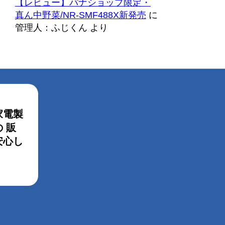
【レビュー】パナショップ限定・
真ん中野菜/NR-SMF488X新発売
に
管理人：ふじくん
より
家電製
 販
安心し