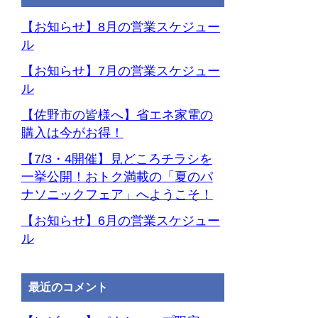
ー
カ
【お知らせ】8月の営業スケジュー
イ
ル
ブ
【お知らせ】7月の営業スケジュー
ル
【佐野市の皆様へ】省エネ家電の
購入は今がお得！
【7/3・4開催】見どころチラシを
一挙公開！おトク満載の「夏のパ
ナソニックフェア」へようこそ！
【お知らせ】6月の営業スケジュー
ル
最近のコメント