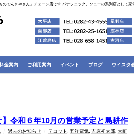
ちのでんきやさん」チェーン店です パナソニック、ソニーの系列店として家
料金案内
ご利用案内
イベント
ブログ
ウイスタ
せ】令和６年10月の営業予定と島耕作
ん
過去のお知らせ
テコット
,
五洋電気
,
吉原初太郎
,
大町