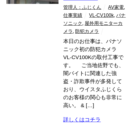
管理人：ふじくん
AV家電
,
仕事実績
VL-CV100k
,
パナ
ソニック
,
屋外用モニターカ
メラ
,
防犯カメラ
本日のお仕事は、パナソ
ニック初の防犯カメラ
VL-CV100Kの取付工事で
す。 ご当地佐野でも、
闇バイトに関連した強
盗・詐欺事件が多発して
おり、ウイスタふじくら
のお客様の関心も非常に
高い。 & […]
詳しくはコチラ