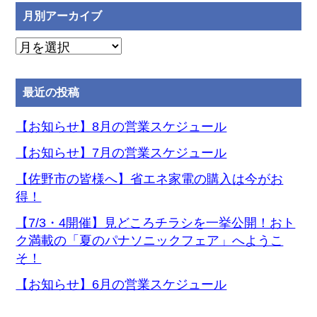
月別アーカイブ
月
別
ア
最近の投稿
ー
カ
【お知らせ】8月の営業スケジュール
イ
【お知らせ】7月の営業スケジュール
ブ
【佐野市の皆様へ】省エネ家電の購入は今がお
得！
【7/3・4開催】見どころチラシを一挙公開！おト
ク満載の「夏のパナソニックフェア」へようこ
そ！
【お知らせ】6月の営業スケジュール