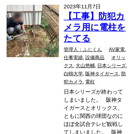
2023年11月7日
【工事】防犯カ
メラ用に電柱を
たてる
管理人：ふじくん
AV家電
,
仕事実績
,
設備商品
オリッ
クス
,
大山悠輔
,
日本シリーズ
,
白鴎大学
,
阪神タイガース
,
防
犯カメラ
,
電柱
日本シリーズが終わって
しまいました。 阪神タ
イガースとオリックス、
ともに関西の球団なのに
ほぼ全試合テレビ観戦し
てしまいました。 阪神