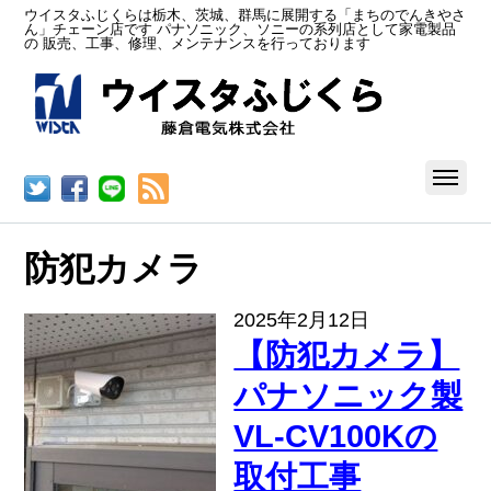
ウイスタふじくらは栃木、茨城、群馬に展開する「まちのでんきやさ
ん」チェーン店です パナソニック、ソニーの系列店として家電製品
の 販売、工事、修理、メンテナンスを行っております
RSS
防犯カメラ
2025年2月12日
【防犯カメラ】
パナソニック製
VL-CV100Kの
取付工事