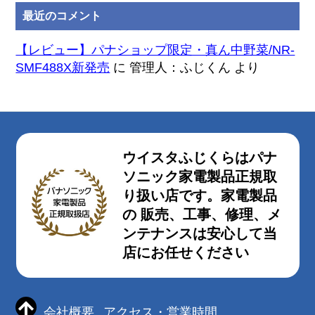
最近のコメント
【レビュー】パナショップ限定・真ん中野菜/NR-
SMF488X新発売
に
管理人：ふじくん
より
ウイスタふじくらはパナ
ソニック家電製品正規取
り扱い店です。家電製品
の 販売、工事、修理、メ
ンテナンスは安心して当
店にお任せください
会社概要
アクセス・営業時間