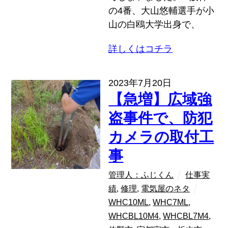
の4番、大山悠輔選手が小
山の白鴎大学出身で、
詳しくはコチラ
2023年7月20日
【急増】広域強
盗事件で、防犯
カメラの取付工
事
管理人：ふじくん
仕事実
績
,
修理
,
電気屋のネタ
WHC10ML
,
WHC7ML
,
WHCBL10M4
,
WHCBL7M4
,