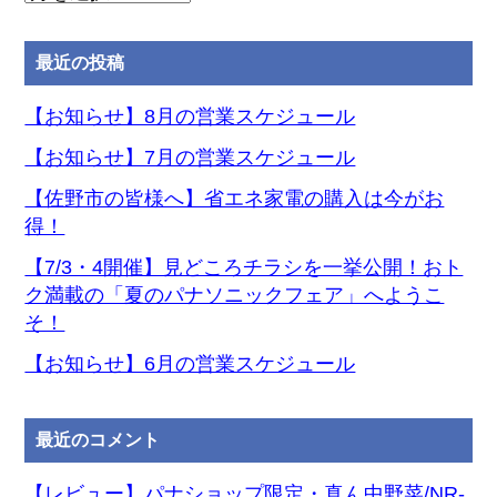
別
ア
最近の投稿
ー
カ
【お知らせ】8月の営業スケジュール
イ
【お知らせ】7月の営業スケジュール
ブ
【佐野市の皆様へ】省エネ家電の購入は今がお
得！
【7/3・4開催】見どころチラシを一挙公開！おト
ク満載の「夏のパナソニックフェア」へようこ
そ！
【お知らせ】6月の営業スケジュール
最近のコメント
【レビュー】パナショップ限定・真ん中野菜/NR-