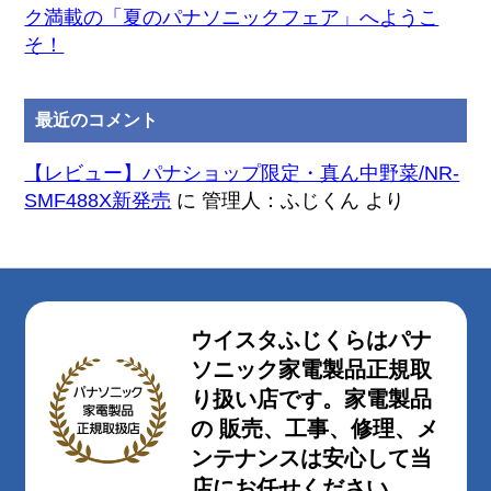
ク満載の「夏のパナソニックフェア」へようこ
そ！
最近のコメント
【レビュー】パナショップ限定・真ん中野菜/NR-
SMF488X新発売
に
管理人：ふじくん
より
ウイスタふじくらはパナ
ソニック家電製品正規取
り扱い店です。家電製品
の 販売、工事、修理、メ
ンテナンスは安心して当
店にお任せください