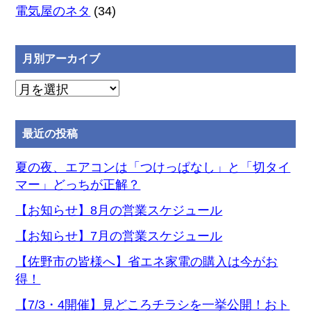
電気屋のネタ
(34)
月別アーカイブ
月
別
ア
最近の投稿
ー
カ
夏の夜、エアコンは「つけっぱなし」と「切タイ
イ
マー」どっちが正解？
ブ
【お知らせ】8月の営業スケジュール
【お知らせ】7月の営業スケジュール
【佐野市の皆様へ】省エネ家電の購入は今がお
得！
【7/3・4開催】見どころチラシを一挙公開！おト