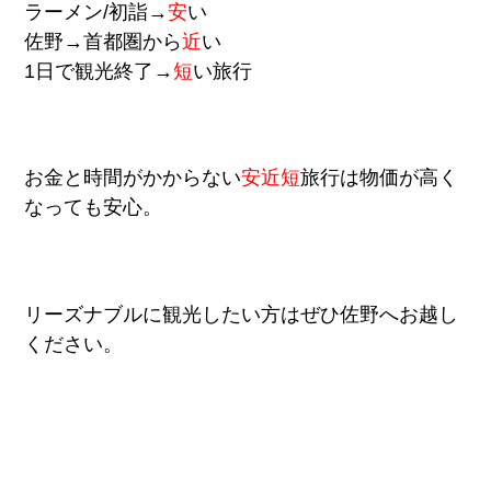
ラーメン/初詣→
安
い
佐野→首都圏から
近
い
1日で観光終了→
短
い旅行
お金と時間がかからない
安近短
旅行は物価が高く
なっても安心。
リーズナブルに観光したい方はぜひ佐野へお越し
ください。