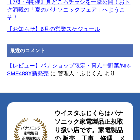
【7/3・4開催】見どころチラシを一挙公開！おト
ク満載の「夏のパナソニックフェア」へようこ
そ！
【お知らせ】6月の営業スケジュール
最近のコメント
【レビュー】パナショップ限定・真ん中野菜/NR-
SMF488X新発売
に
管理人：ふじくん
より
ウイスタふじくらはパナ
ソニック家電製品正規取
り扱い店です。家電製品
の 販売、工事、修理、メ