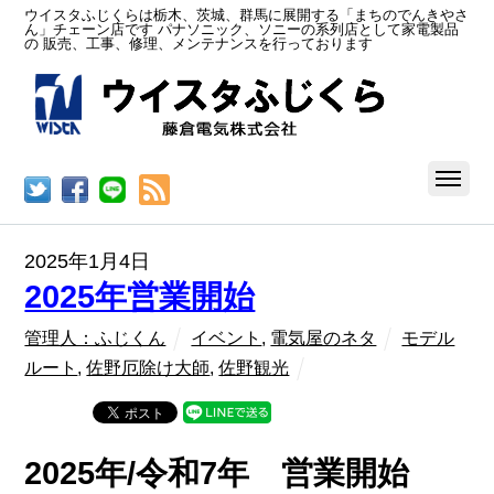
ウイスタふじくらは栃木、茨城、群馬に展開する「まちのでんきやさ
ん」チェーン店です パナソニック、ソニーの系列店として家電製品
の 販売、工事、修理、メンテナンスを行っております
RSS
2025年1月4日
2025年営業開始
管理人：ふじくん
イベント
,
電気屋のネタ
モデル
ルート
,
佐野厄除け大師
,
佐野観光
2025年/令和7年 営業開始