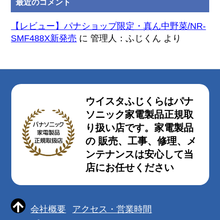
最近のコメント
【レビュー】パナショップ限定・真ん中野菜/NR-
SMF488X新発売
に
管理人：ふじくん
より
ウイスタふじくらはパナ
ソニック家電製品正規取
り扱い店です。家電製品
の 販売、工事、修理、メ
ンテナンスは安心して当
店にお任せください
会社概要
アクセス・営業時間