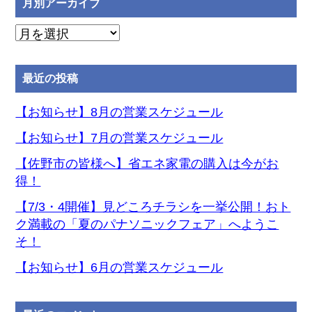
月別アーカイブ
月
別
ア
最近の投稿
ー
カ
【お知らせ】8月の営業スケジュール
イ
【お知らせ】7月の営業スケジュール
ブ
【佐野市の皆様へ】省エネ家電の購入は今がお
得！
【7/3・4開催】見どころチラシを一挙公開！おト
ク満載の「夏のパナソニックフェア」へようこ
そ！
【お知らせ】6月の営業スケジュール