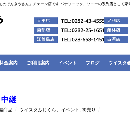
ちのでんきやさん」チェーン店です パナソニック、ソニーの系列店として家
料金案内
ご利用案内
イベント
ブログ
ウイスタ
ト中継
備商品
ウイスタふじくら、イベント
,
初売り