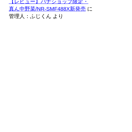
【レビュー】パナショップ限定・
真ん中野菜/NR-SMF488X新発売
に
管理人：ふじくん
より