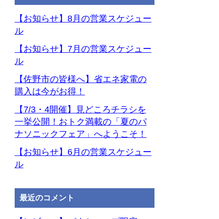
ー
カ
【お知らせ】8月の営業スケジュー
イ
ル
ブ
【お知らせ】7月の営業スケジュー
ル
【佐野市の皆様へ】省エネ家電の
購入は今がお得！
【7/3・4開催】見どころチラシを
一挙公開！おトク満載の「夏のパ
ナソニックフェア」へようこそ！
【お知らせ】6月の営業スケジュー
ル
最近のコメント