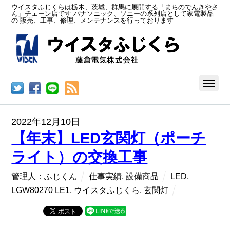
ウイスタふじくらは栃木、茨城、群馬に展開する「まちのでんきやさ
ん」チェーン店です パナソニック、ソニーの系列店として家電製品
の 販売、工事、修理、メンテナンスを行っております
RSS
2022年12月10日
【年末】LED玄関灯（ポーチ
ライト）の交換工事
管理人：ふじくん
仕事実績
,
設備商品
LED
,
LGW80270 LE1
,
ウイスタふじくら
,
玄関灯