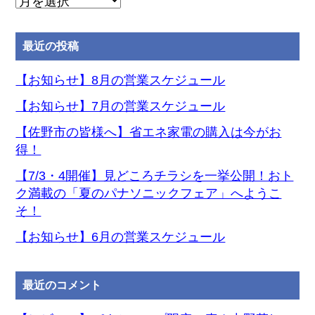
月
別
ア
最近の投稿
ー
カ
【お知らせ】8月の営業スケジュール
イ
【お知らせ】7月の営業スケジュール
ブ
【佐野市の皆様へ】省エネ家電の購入は今がお
得！
【7/3・4開催】見どころチラシを一挙公開！おト
ク満載の「夏のパナソニックフェア」へようこ
そ！
【お知らせ】6月の営業スケジュール
最近のコメント