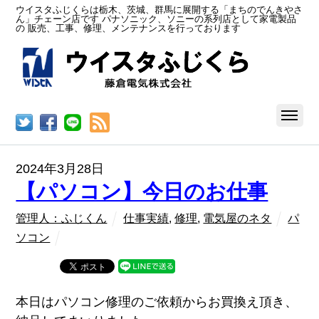
ウイスタふじくらは栃木、茨城、群馬に展開する「まちのでんきやさ
ん」チェーン店です パナソニック、ソニーの系列店として家電製品
の 販売、工事、修理、メンテナンスを行っております
RSS
2024年3月28日
【パソコン】今日のお仕事
管理人：ふじくん
仕事実績
,
修理
,
電気屋のネタ
パ
ソコン
本日はパソコン修理のご依頼からお買換え頂き、