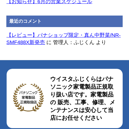
【お知らせ】6月の営業スケジュール
最近のコメント
【レビュー】パナショップ限定・真ん中野菜/NR-
SMF488X新発売
に
管理人：ふじくん
より
ウイスタふじくらはパナ
ソニック家電製品正規取
り扱い店です。家電製品
の 販売、工事、修理、メ
ンテナンスは安心して当
店にお任せください