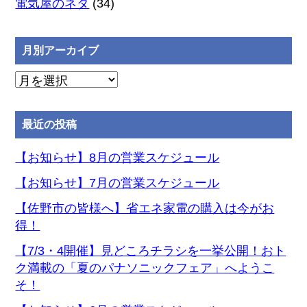
電気屋のネタ
(34)
月別アーカイブ
月
別
ア
最近の投稿
ー
カ
【お知らせ】8月の営業スケジュール
イ
【お知らせ】7月の営業スケジュール
ブ
【佐野市の皆様へ】省エネ家電の購入は今がお
得！
【7/3・4開催】見どころチラシを一挙公開！おト
ク満載の「夏のパナソニックフェア」へようこ
そ！