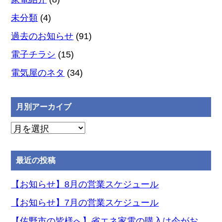
未分類
(4)
過去のお知らせ
(91)
電子チラシ
(15)
電気屋のネタ
(34)
月別アーカイブ
月
別
ア
最近の投稿
ー
カ
【お知らせ】8月の営業スケジュール
イ
【お知らせ】7月の営業スケジュール
ブ
【佐野市の皆様へ】省エネ家電の購入は今がお