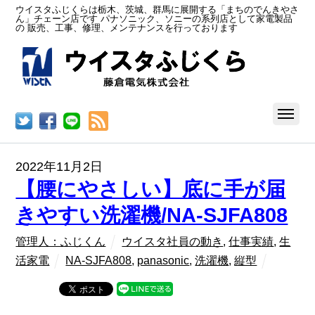
ウイスタふじくらは栃木、茨城、群馬に展開する「まちのでんきやさ
ん」チェーン店です パナソニック、ソニーの系列店として家電製品
の 販売、工事、修理、メンテナンスを行っております
RSS
2022年11月2日
【腰にやさしい】底に手が届
きやすい洗濯機/NA-SJFA808
管理人：ふじくん
ウイスタ社員の動き
,
仕事実績
,
生
活家電
NA-SJFA808
,
panasonic
,
洗濯機
,
縦型