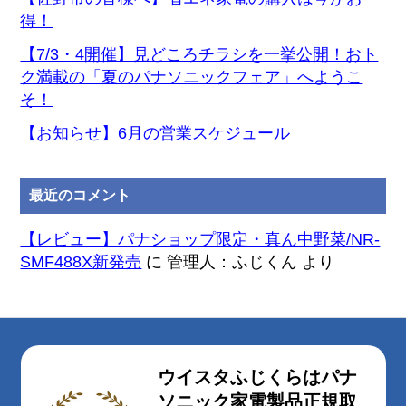
得！
【7/3・4開催】見どころチラシを一挙公開！おト
ク満載の「夏のパナソニックフェア」へようこ
そ！
【お知らせ】6月の営業スケジュール
最近のコメント
【レビュー】パナショップ限定・真ん中野菜/NR-
SMF488X新発売
に
管理人：ふじくん
より
ウイスタふじくらはパナ
ソニック家電製品正規取