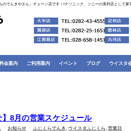
ちのでんきやさん」チェーン店です パナソニック、ソニーの系列店として家
料金案内
ご利用案内
イベント
ブログ
ウイスタ
せ】8月の営業スケジュール
ん
お知らせ
ふじくらでんき
,
ウイスタふじくら
,
営業日