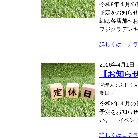
令和8年４月の
予定をお知ら
細は各店舗へ
フジクラデンキ（
詳しくはコチ
2026年4月1日
【お知ら
管理人：ふじく
業日
令和8年４月の
予定をお知ら
い。 イベント
詳しくはコチ