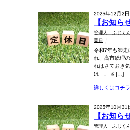
2025年12月2日
【お知ら
管理人：ふじく
業日
令和7年も師走
れ、高市総理
れはさておき
ほ」。 & […]
詳しくはコチ
2025年10月31
【お知ら
管理人：ふじく