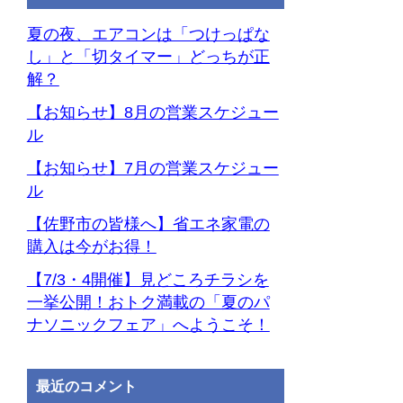
ー
カ
夏の夜、エアコンは「つけっぱな
イ
し」と「切タイマー」どっちが正
ブ
解？
【お知らせ】8月の営業スケジュー
ル
【お知らせ】7月の営業スケジュー
ル
【佐野市の皆様へ】省エネ家電の
購入は今がお得！
【7/3・4開催】見どころチラシを
一挙公開！おトク満載の「夏のパ
ナソニックフェア」へようこそ！
最近のコメント