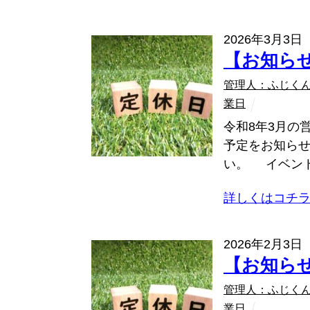
2026年3月3日
【お知ら
管理人：ふじく
業日
令和8年3月の
予定をお知ら
い。 イベント
詳しくはコチ
2026年2月3日
【お知ら
管理人：ふじく
業日