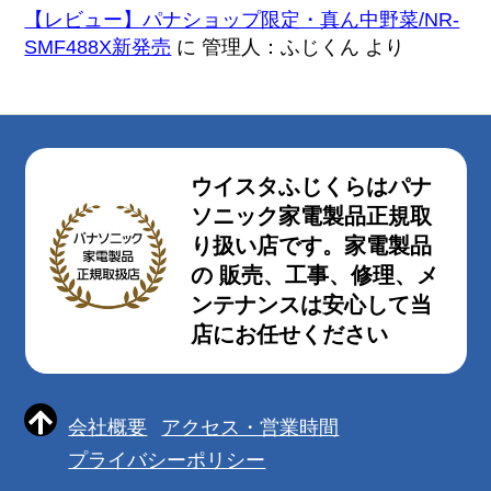
【レビュー】パナショップ限定・真ん中野菜/NR-
SMF488X新発売
に
管理人：ふじくん
より
ウイスタふじくらはパナ
ソニック家電製品正規取
り扱い店です。家電製品
の 販売、工事、修理、メ
ンテナンスは安心して当
店にお任せください
会社概要
アクセス・営業時間
プライバシーポリシー