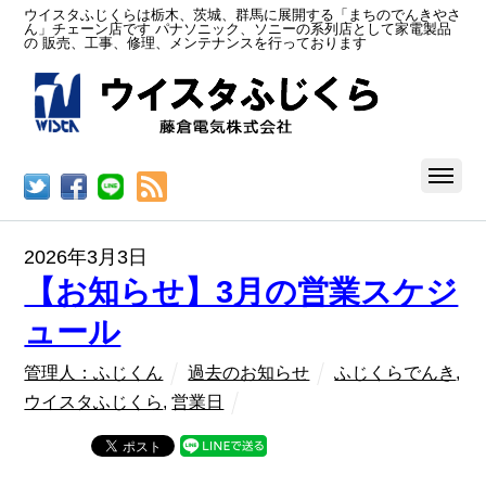
ウイスタふじくらは栃木、茨城、群馬に展開する「まちのでんきやさ
ん」チェーン店です パナソニック、ソニーの系列店として家電製品
の 販売、工事、修理、メンテナンスを行っております
RSS
2026年3月3日
【お知らせ】3月の営業スケジ
ュール
管理人：ふじくん
過去のお知らせ
ふじくらでんき
,
ウイスタふじくら
,
営業日