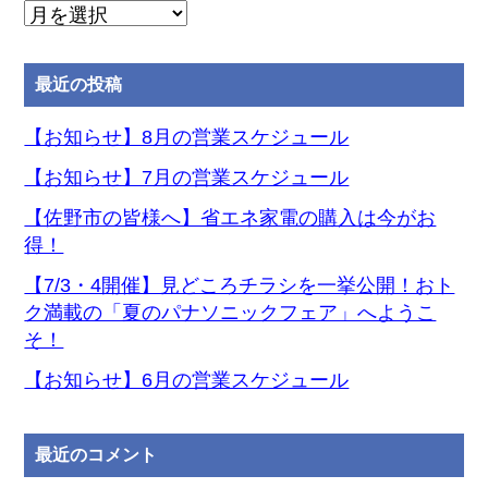
月
別
ア
最近の投稿
ー
カ
【お知らせ】8月の営業スケジュール
イ
【お知らせ】7月の営業スケジュール
ブ
【佐野市の皆様へ】省エネ家電の購入は今がお
得！
【7/3・4開催】見どころチラシを一挙公開！おト
ク満載の「夏のパナソニックフェア」へようこ
そ！
【お知らせ】6月の営業スケジュール
最近のコメント