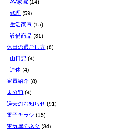
AV家電
(14)
修理
(59)
生活家電
(15)
設備商品
(31)
休日の過ごし方
(8)
山日記
(4)
連休
(4)
家電紹介
(8)
未分類
(4)
過去のお知らせ
(91)
電子チラシ
(15)
電気屋のネタ
(34)