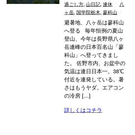
過ごし方
,
山日記
,
連休
八
ヶ岳
,
国学院栃木
,
蓼科山
避暑地、八ヶ岳は蓼科山
へ登る 毎年恒例の夏山
登山、今年は長野県八ヶ
岳連峰の日本百名山「蓼
科山」へ登ってきまし
た。 佐野市内、お盆中の
気温は連日日本一。38℃
付近を連発している。暑
さはもうヤダ。エアコン
の冷房 […]
詳しくはコチラ