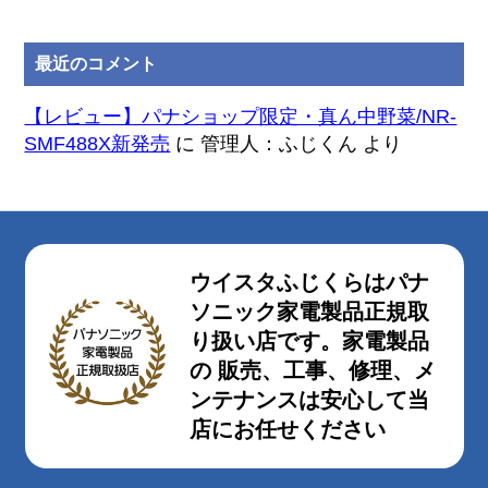
最近のコメント
【レビュー】パナショップ限定・真ん中野菜/NR-
SMF488X新発売
に
管理人：ふじくん
より
ウイスタふじくらはパナ
ソニック家電製品正規取
り扱い店です。家電製品
の 販売、工事、修理、メ
ンテナンスは安心して当
店にお任せください