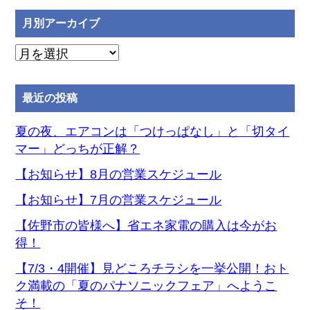
月別アーカイブ
月
別
ア
最近の投稿
ー
カ
夏の夜、エアコンは「つけっぱなし」と「切タイ
イ
マー」どっちが正解？
ブ
【お知らせ】8月の営業スケジュール
【お知らせ】7月の営業スケジュール
【佐野市の皆様へ】省エネ家電の購入は今がお
得！
【7/3・4開催】見どころチラシを一挙公開！おト
ク満載の「夏のパナソニックフェア」へようこ
そ！