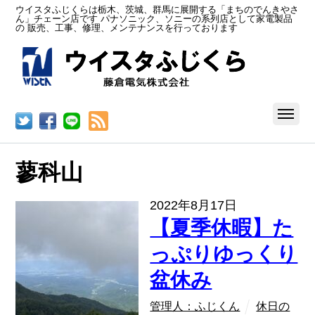
ウイスタふじくらは栃木、茨城、群馬に展開する「まちのでんきやさ
ん」チェーン店です パナソニック、ソニーの系列店として家電製品
の 販売、工事、修理、メンテナンスを行っております
RSS
蓼科山
2022年8月17日
【夏季休暇】た
っぷりゆっくり
盆休み
管理人：ふじくん
休日の