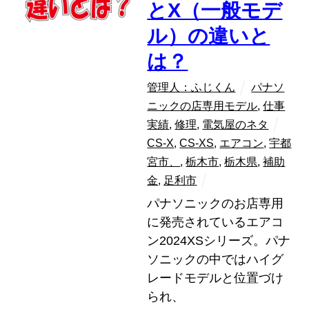
とX（一般モデ
ル）の違いと
は？
管理人：ふじくん
パナソ
ニックの店専用モデル
,
仕事
実績
,
修理
,
電気屋のネタ
CS-X
,
CS-XS
,
エアコン
,
宇都
宮市、
,
栃木市
,
栃木県
,
補助
金
,
足利市
パナソニックのお店専用
に発売されているエアコ
ン2024XSシリーズ。パナ
ソニックの中ではハイグ
レードモデルと位置づけ
られ、