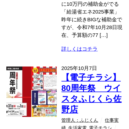
に10万円の補助金がでる
「給湯省エネ2025事業」
昨年に続きBIGな補助金で
すが、令和7年10月28日現
在、予算額の77 […]
詳しくはコチラ
2025年10月7日
【電子チラシ】
80周年祭 ウイ
スタふじくら佐
野店
管理人：ふじくん
仕事実
績
,
生活家電
,
電子チラシ