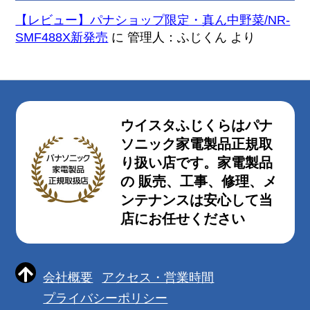
【レビュー】パナショップ限定・真ん中野菜/NR-
SMF488X新発売
に
管理人：ふじくん
より
ウイスタふじくらはパナ
ソニック家電製品正規取
り扱い店です。家電製品
の 販売、工事、修理、メ
ンテナンスは安心して当
店にお任せください
会社概要
アクセス・営業時間
プライバシーポリシー