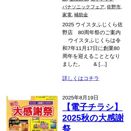
パナソニックフェア
,
佐野市
,
家電
,
補助金
2025 ウイスタふじくら佐
野店 80周年祭のご案内
ウイスタふじくらは令
和7年11月17日に創業80
周年を迎えることとなり
ました。 & […]
詳しくはコチラ
2025年8月19日
【電子チラシ】
2025秋の大感謝
祭