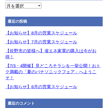
月
別
ア
最近の投稿
ー
カ
【お知らせ】8月の営業スケジュール
イ
【お知らせ】7月の営業スケジュール
ブ
【佐野市の皆様へ】省エネ家電の購入は今がお
得！
【7/3・4開催】見どころチラシを一挙公開！おト
ク満載の「夏のパナソニックフェア」へようこ
そ！
【お知らせ】6月の営業スケジュール
最近のコメント