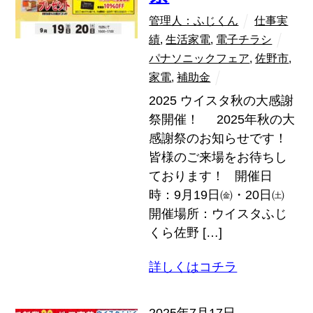
管理人：ふじくん
仕事実
績
,
生活家電
,
電子チラシ
パナソニックフェア
,
佐野市
,
家電
,
補助金
2025 ウイスタ秋の大感謝
祭開催！ 2025年秋の大
感謝祭のお知らせです！
皆様のご来場をお待ちし
ております！ 開催日
時：9月19日㈮・20日㈯
開催場所：ウイスタふじ
くら佐野 […]
詳しくはコチラ