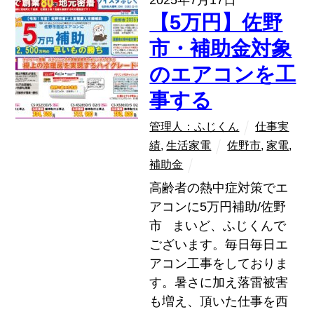
2025年7月17日
【5万円】佐野
市・補助金対象
のエアコンを工
事する
管理人：ふじくん
仕事実
績
,
生活家電
佐野市
,
家電
,
補助金
高齢者の熱中症対策でエ
アコンに5万円補助/佐野
市 まいど、ふじくんで
ございます。毎日毎日エ
アコン工事をしておりま
す。暑さに加え落雷被害
も増え、頂いた仕事を西