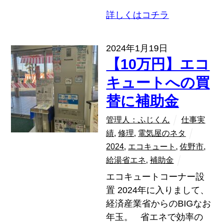
詳しくはコチラ
2024年1月19日
【10万円】エコ
キュートへの買
替に補助金
管理人：ふじくん
仕事実
績
,
修理
,
電気屋のネタ
2024
,
エコキュート
,
佐野市
,
給湯省エネ
,
補助金
エコキュートコーナー設
置 2024年に入りまして、
経済産業省からのBIGなお
年玉。 省エネで効率の