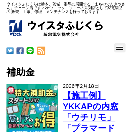
ウイスタふじくらは栃木、茨城、群馬に展開する「まちのでんきやさ
ん」チェーン店です パナソニック、ソニーの系列店として家電製品
の 販売、工事、修理、メンテナンスを行っております
RSS
補助金
2026年2月18日
【施工例】
YKKAPの内窓
「ウチリモ」
「プラマード