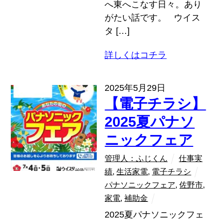
へ東へこなす日々。あり
がたい話です。 ウイス
タ […]
詳しくはコチラ
2025年5月29日
【電子チラシ】
2025夏パナソ
ニックフェア
管理人：ふじくん
仕事実
績
,
生活家電
,
電子チラシ
パナソニックフェア
,
佐野市
,
家電
,
補助金
2025夏パナソニックフェ