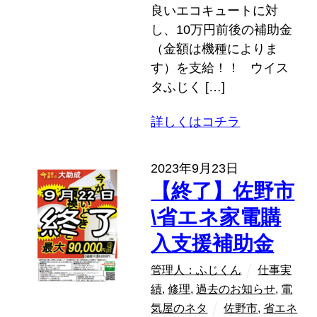
良いエコキュートに対
し、10万円前後の補助金
（金額は機種によりま
す）を支給！！ ウイス
タふじく […]
詳しくはコチラ
2023年9月23日
【終了】佐野市
\省エネ家電購
入支援補助金
管理人：ふじくん
仕事実
績
,
修理
,
過去のお知らせ
,
電
気屋のネタ
佐野市
,
省エネ