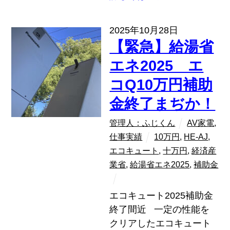
2025年10月28日
【緊急】給湯省
エネ2025 エ
コQ10万円補助
金終了まぢか！
管理人：ふじくん
AV家電
,
仕事実績
10万円
,
HE-AJ
,
エコキュート
,
十万円
,
経済産
業省
,
給湯省エネ2025
,
補助金
エコキュート2025補助金
終了間近 一定の性能を
クリアしたエコキュート