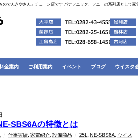
ちのでんきやさん」チェーン店です パナソニック、ソニーの系列店として家
料金案内
ご利用案内
イベント
ブログ
ウイスタ
日
NE-SBS6Aの特徴とは
ん
仕事実績
,
家電紹介
,
設備商品
25L
,
NE-SBS6A
,
ウイス