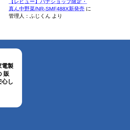
【レビュー】パナショップ限定・
真ん中野菜/NR-SMF488X新発売
に
管理人：ふじくん
より
家電製
 販
安心し