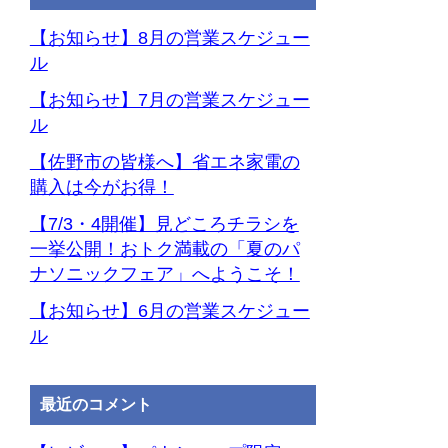
ー
カ
【お知らせ】8月の営業スケジュー
イ
ル
ブ
【お知らせ】7月の営業スケジュー
ル
【佐野市の皆様へ】省エネ家電の
購入は今がお得！
【7/3・4開催】見どころチラシを
一挙公開！おトク満載の「夏のパ
ナソニックフェア」へようこそ！
【お知らせ】6月の営業スケジュー
ル
最近のコメント