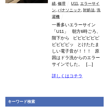
績
,
修理
U11
,
エラーサイ
ン
,
パナソニック
,
対処法
,
洗
濯機
一番多いエラーサイン
「U11」 朝方6時ごろ、
階下から ピピピピピピ
ピピピピッ とけたたま
しい電子音が！！！ 原
因はドラ洗からのエラー
サインでした。 […]
詳しくはコチラ
キーワード検索