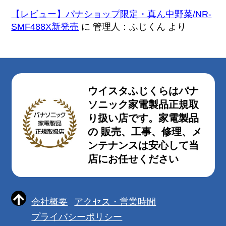
【レビュー】パナショップ限定・真ん中野菜/NR-
SMF488X新発売
に
管理人：ふじくん
より
ウイスタふじくらはパナ
ソニック家電製品正規取
り扱い店です。家電製品
の 販売、工事、修理、メ
ンテナンスは安心して当
店にお任せください
会社概要
アクセス・営業時間
プライバシーポリシー