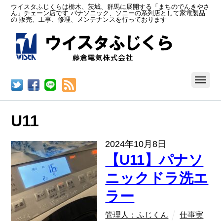
ウイスタふじくらは栃木、茨城、群馬に展開する「まちのでんきやさ
ん」チェーン店です パナソニック、ソニーの系列店として家電製品
の 販売、工事、修理、メンテナンスを行っております
RSS
U11
2024年10月8日
【U11】パナソ
ニックドラ洗エ
ラー
管理人：ふじくん
仕事実