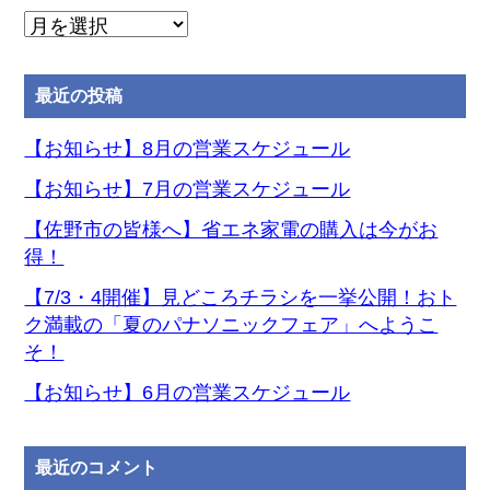
月
別
ア
最近の投稿
ー
カ
【お知らせ】8月の営業スケジュール
イ
【お知らせ】7月の営業スケジュール
ブ
【佐野市の皆様へ】省エネ家電の購入は今がお
得！
【7/3・4開催】見どころチラシを一挙公開！おト
ク満載の「夏のパナソニックフェア」へようこ
そ！
【お知らせ】6月の営業スケジュール
最近のコメント