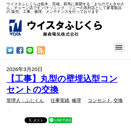
ウイスタふじくらは栃木、茨城、群馬に展開する「まちのでんきやさ
ん」チェーン店です パナソニック、ソニーの系列店として家電製品
の 販売、工事、修理、メンテナンスを行っております
RSS
2026年3月20日
【工事】丸型の壁埋込型コン
セントの交換
管理人：ふじくん
仕事実績
,
修理
コンセント
,
交換