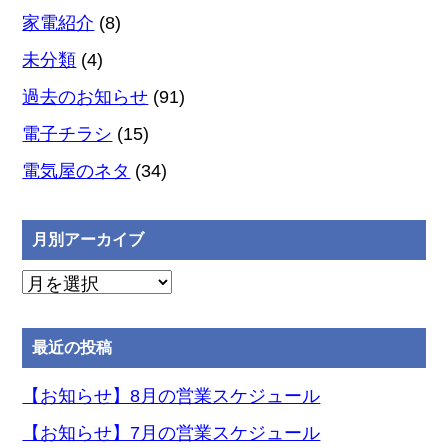
家電紹介
(8)
未分類
(4)
過去のお知らせ
(91)
電子チラシ
(15)
電気屋のネタ
(34)
月別アーカイブ
月
別
ア
最近の投稿
ー
カ
【お知らせ】8月の営業スケジュール
イ
【お知らせ】7月の営業スケジュール
ブ