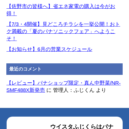
【佐野市の皆様へ】省エネ家電の購入は今がお
得！
【7/3・4開催】見どころチラシを一挙公開！おト
ク満載の「夏のパナソニックフェア」へようこ
そ！
【お知らせ】6月の営業スケジュール
最近のコメント
【レビュー】パナショップ限定・真ん中野菜/NR-
SMF488X新発売
に
管理人：ふじくん
より
ウイスタふじくらはパナ