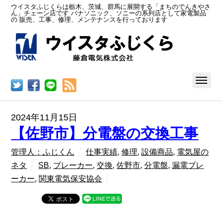
ウイスタふじくらは栃木、茨城、群馬に展開する「まちのでんきやさ
ん」チェーン店です パナソニック、ソニーの系列店として家電製品
の 販売、工事、修理、メンテナンスを行っております
RSS
2024年11月15日
【佐野市】分電盤の交換工事
管理人：ふじくん
仕事実績
,
修理
,
設備商品
,
電気屋の
ネタ
SB
,
ブレーカー
,
交換
,
佐野市
,
分電盤
,
漏電ブレ
ーカー
,
関東電気保安協会