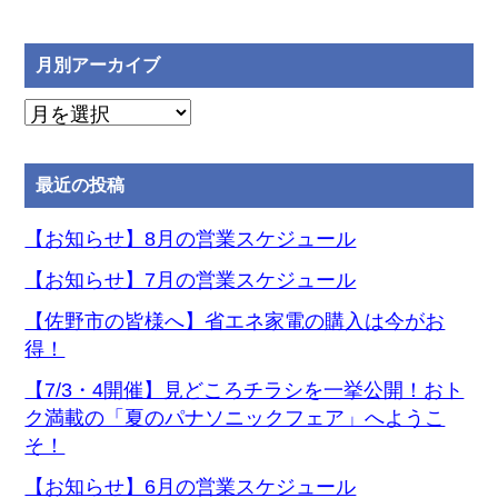
月別アーカイブ
月
別
ア
最近の投稿
ー
カ
【お知らせ】8月の営業スケジュール
イ
【お知らせ】7月の営業スケジュール
ブ
【佐野市の皆様へ】省エネ家電の購入は今がお
得！
【7/3・4開催】見どころチラシを一挙公開！おト
ク満載の「夏のパナソニックフェア」へようこ
そ！
【お知らせ】6月の営業スケジュール