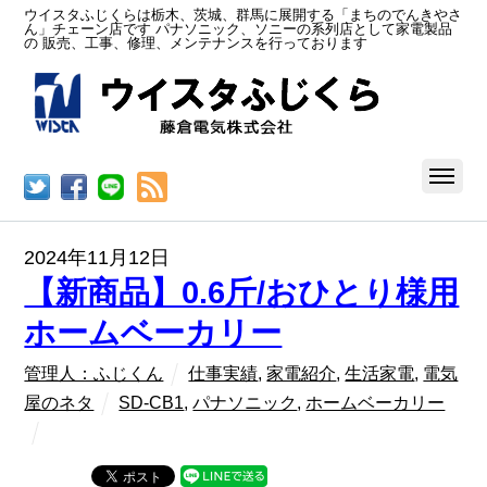
ウイスタふじくらは栃木、茨城、群馬に展開する「まちのでんきやさ
ん」チェーン店です パナソニック、ソニーの系列店として家電製品
の 販売、工事、修理、メンテナンスを行っております
RSS
2024年11月12日
【新商品】0.6斤/おひとり様用
ホームベーカリー
管理人：ふじくん
仕事実績
,
家電紹介
,
生活家電
,
電気
屋のネタ
SD-CB1
,
パナソニック
,
ホームベーカリー