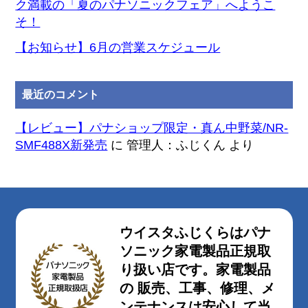
ク満載の「夏のパナソニックフェア」へようこ
そ！
【お知らせ】6月の営業スケジュール
最近のコメント
【レビュー】パナショップ限定・真ん中野菜/NR-
SMF488X新発売
に
管理人：ふじくん
より
ウイスタふじくらはパナ
ソニック家電製品正規取
り扱い店です。家電製品
の 販売、工事、修理、メ
ンテナンスは安心して当