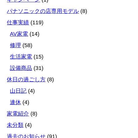
パナソニックの店専用モデル
(8)
仕事実績
(119)
AV家電
(14)
修理
(58)
生活家電
(15)
設備商品
(31)
休日の過ごし方
(8)
山日記
(4)
連休
(4)
家電紹介
(8)
未分類
(4)
過去のお知らせ
(91)