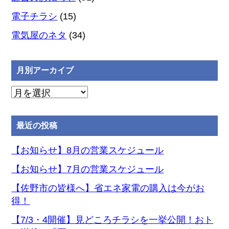
電子チラシ
(15)
電気屋のネタ
(34)
月別アーカイブ
月
別
ア
最近の投稿
ー
カ
【お知らせ】8月の営業スケジュール
イ
【お知らせ】7月の営業スケジュール
ブ
【佐野市の皆様へ】省エネ家電の購入は今がお
得！
【7/3・4開催】見どころチラシを一挙公開！おト