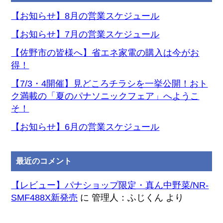
カ
【お知らせ】8月の営業スケジュール
イ
【お知らせ】7月の営業スケジュール
ブ
【佐野市の皆様へ】省エネ家電の購入は今がお
得！
【7/3・4開催】見どころチラシを一挙公開！おト
ク満載の「夏のパナソニックフェア」へようこ
そ！
【お知らせ】6月の営業スケジュール
最近のコメント
【レビュー】パナショップ限定・真ん中野菜/NR-
SMF488X新発売
に
管理人：ふじくん
より