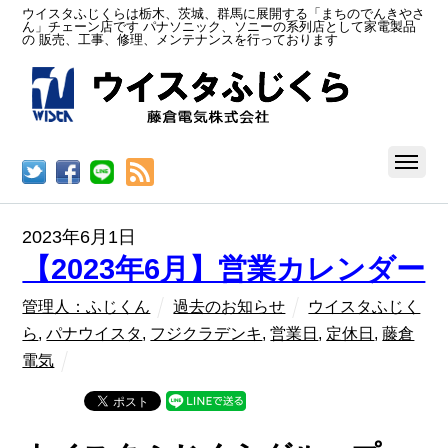
ウイスタふじくらは栃木、茨城、群馬に展開する「まちのでんきやさ
ん」チェーン店です パナソニック、ソニーの系列店として家電製品
の 販売、工事、修理、メンテナンスを行っております
RSS
2023年6月1日
【2023年6月】営業カレンダー
管理人：ふじくん
過去のお知らせ
ウイスタふじく
ら
,
パナウイスタ
,
フジクラデンキ
,
営業日
,
定休日
,
藤倉
電気