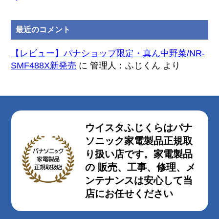
最近のコメント
【レビュー】パナショップ限定・真ん中野菜/NR-
SMF488X新発売
に
管理人：ふじくん
より
ウイスタふじくらはパナ
ソニック家電製品正規取
り扱い店です。家電製品
の 販売、工事、修理、メ
ンテナンスは安心して当
店にお任せください