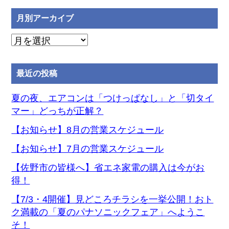
月別アーカイブ
月
別
ア
最近の投稿
ー
カ
夏の夜、エアコンは「つけっぱなし」と「切タイ
イ
マー」どっちが正解？
ブ
【お知らせ】8月の営業スケジュール
【お知らせ】7月の営業スケジュール
【佐野市の皆様へ】省エネ家電の購入は今がお
得！
【7/3・4開催】見どころチラシを一挙公開！おト
ク満載の「夏のパナソニックフェア」へようこ
そ！