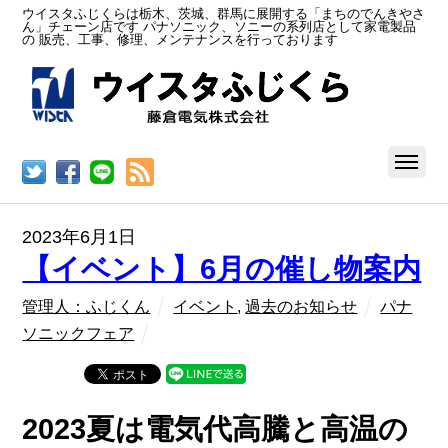
ウイスタふじくらは栃木、茨城、群馬に展開する「まちのでんきやさ
ん」チェーン店です パナソニック、ソニーの系列店として家電製品
の 販売、工事、修理、メンテナンスを行っております
RSS
2023年6月1日
【イベント】6月の催し物案内
管理人：ふじくん
イベント
,
過去のお知らせ
パナ
ソニックフェア
2023夏は電気代高騰と高温の