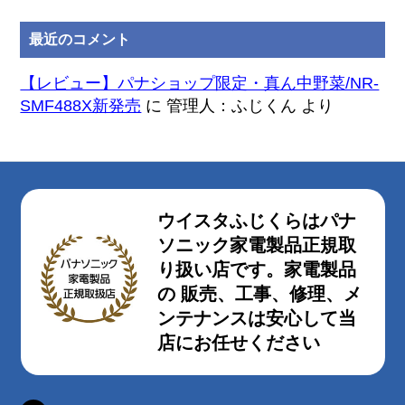
最近のコメント
【レビュー】パナショップ限定・真ん中野菜/NR-
SMF488X新発売
に
管理人：ふじくん
より
ウイスタふじくらはパナ
ソニック家電製品正規取
り扱い店です。家電製品
の 販売、工事、修理、メ
ンテナンスは安心して当
店にお任せください