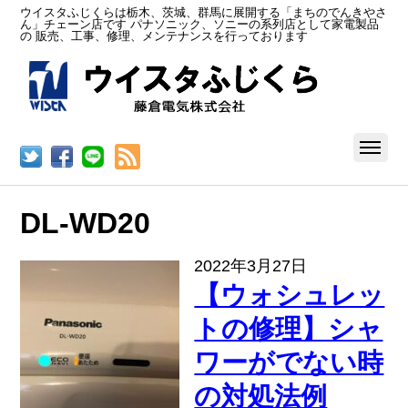
ウイスタふじくらは栃木、茨城、群馬に展開する「まちのでんきやさ
ん」チェーン店です パナソニック、ソニーの系列店として家電製品
の 販売、工事、修理、メンテナンスを行っております
RSS
DL-WD20
2022年3月27日
【ウォシュレッ
トの修理】シャ
ワーがでない時
の対処法例