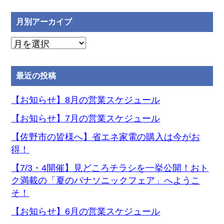
月別アーカイブ
月
別
ア
最近の投稿
ー
カ
【お知らせ】8月の営業スケジュール
イ
【お知らせ】7月の営業スケジュール
ブ
【佐野市の皆様へ】省エネ家電の購入は今がお
得！
【7/3・4開催】見どころチラシを一挙公開！おト
ク満載の「夏のパナソニックフェア」へようこ
そ！
【お知らせ】6月の営業スケジュール